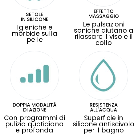
EFFETTO
SETOLE
MASSAGGIO
IN SILICONE
Le pulsazioni
Igieniche e
soniche aiutano a
morbide sulla
rilassare il viso e il
pelle
collo
DOPPIA MODALITÁ
RESISTENZA
DI AZIONE
ALL'ACQUA
Con programmi di
Superficie in
pulizia quotidiana
silicone antiscivolo
e profonda
per il bagno